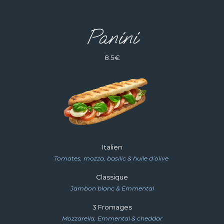
Panini
8.5€
Ita
l
ien
Tomates, mozza, basilic & huile d’olive
Classique
Jambon blanc & Emmental
3 Fromages
Mozzarella
,
Emmental & cheddar