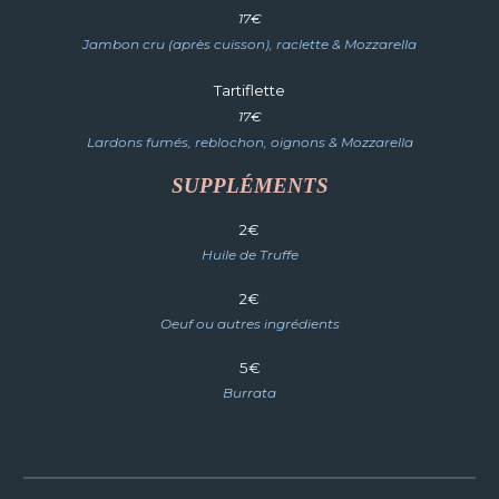
1
7
€
Jambon cru (après cuisson), raclette & Mozzarella
Tartiflette
1
7
€
Lardons fumés, reblochon, oignons & Mozzarella
SUPPLÉMENTS
2
€
Huile de Truffe
2
€
Oeuf ou autres ingrédients
5
€
Burrata