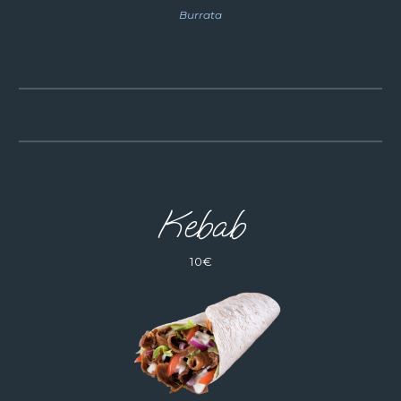
Burrata
Kebab
10
€