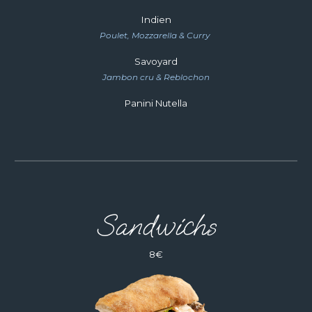
Indien
Poulet, Mozzarella & Curry
Savoyard
Jambon cru & Reblochon
Panini
Nutella
Sandwichs
8
€