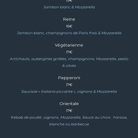
1
5
€
Jambon blanc & Mozzarella
Reine
1
6
€
J
ambon blanc, champignons de Paris frais & Mozzarella
Végétarienne
1
7
€
Artichauts, aubergines grillées, champignons, Mozzarella, pesto
& olives
Pepperoni
1
7
€
Saucisse « Italiana piccante », oignons & Mozzarella
Orientale
1
7
€
Kebab de poulet, oignons, Mozzarella, Sauce au choix : harissa,
blanche ou barbecue