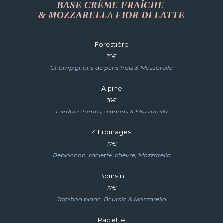
BASE
CRÈME FRAÎCHE
& MOZZARELLA FIOR DI LATTE
Forestière
1
5
€
Champignons de paris frais & Mozzarella
Alpine
1
6
€
Lardons fumés, oignons & Mozzarella
4 F
romages
1
7
€
Reblochon, raclette, chèvre, Mozzarella
Boursin
1
7
€
Jambon blanc, Boursin & Mozzarella
Raclette